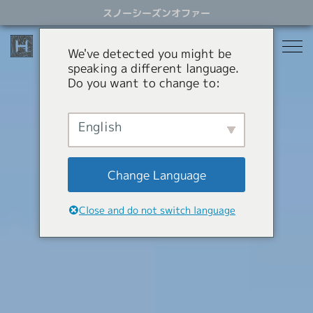
ス
スノーシーズンオファー
キ
ッ
プ
We've detected you might be
す
speaking a different language.
る
Do you want to change to:
宿泊
レストラン
English
スノーシーズン
アクティビティ
ホテル
Change Language
貸別荘
オファー
スノーシーズン
Close and do not switch language
アパートメントホテル
コンシェルジュサービス
パラグライダー
岩岳スウィング
HHGについて
ショッピング
HHGについて
SNOW SEASON