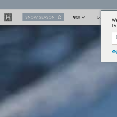
ス
キ
ッ
SNOW SEASON
宿泊
レストラン
プ
We
す
Do
る