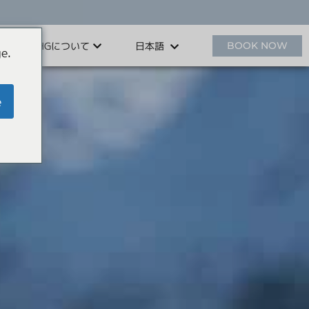
HHGについて
BOOK NOW
日本語
e.
e