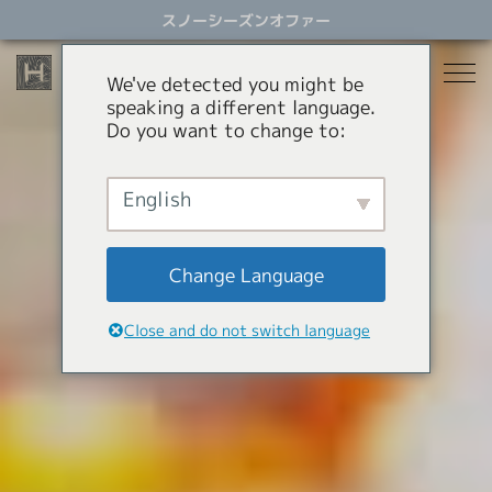
ス
スノーシーズンオファー
キ
ッ
プ
We've detected you might be
す
speaking a different language.
る
Do you want to change to:
宿泊
レストラン
English
スノーシーズン
アクティビティ
ホテル
Change Language
貸別荘
オファー
スノーシーズン
Close and do not switch language
アパートメントホテル
コンシェルジュサービス
パラグライダー
岩岳スウィング
HHGについて
ショッピング
HHGについて
SNOW SEASON