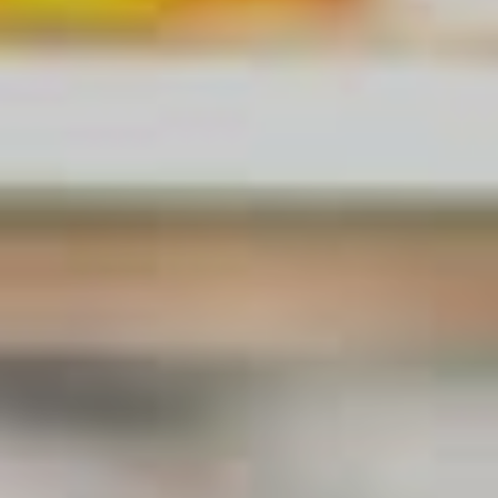
クロスカントリースキー
採用情報
温泉
最新情報
日本語
贅沢なお食事体験 5選
その他
もっと見る
BOOK NOW
ウィンターシーズン
白馬を楽しむ
グリーンシーズン
アクティビティ
アクティビティ