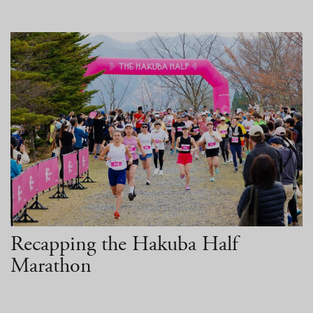
クロスカントリースキー
採用情報
温泉
最新情報
日本語
贅沢なお食事体験 5選
その他
もっと見る
BOOK NOW
ウィンターシーズン
白馬を楽しむ
グリーンシーズン
アクティビティ
アクティビティ
Recapping the Hakuba Half
Marathon