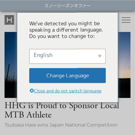
ス
スノーシーズンオファー
キ
ッ
プ
We've detected you might be
す
speaking a different language.
る
Do you want to change to:
宿泊
レストラン
English
スノーシーズン
アクティビティ
ホテル
Change Language
貸別荘
オファー
スノーシーズン
Close and do not switch language
アパートメントホテル
コンシェルジュサービス
パラグライダー
HHG is Proud to Sponsor Local
岩岳スウィング
HHGについて
MTB Athlete
ショッピング
Tsubasa Hara wins Japan National Competition
HHGについて
SNOW SEASON