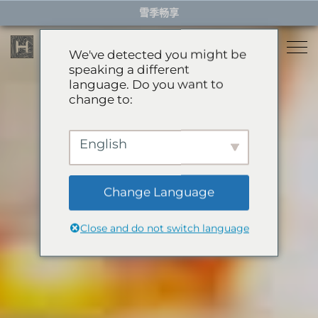
Skip
雪季畅享
to
content
We've detected you might be
speaking a different
language. Do you want to
住宿
change to:
餐厅
雪季住宿
English
活动体验
推荐酒店
精选别墅
Change Language
服务项目
雪季体验
公寓
Close and do not switch language
礼宾服务
滑翔伞
岩岳秋千
关于HHG
购物
关于HHG
绿季