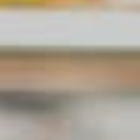
越野滑雪
工作机会
温泉
最新情报
简体中文
五重臻选餐饮体验
不滑雪的5日漫游
更多
立即订房
雪白冬季
白马奢华之旅
绿意夏季
活动体验
活动体验