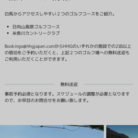
クロスカントリースキー
採用情報
温泉
白馬からアクセスしやすい２つのゴルフコースをご紹介。
最新情報
日本語
贅沢なお食事体験 5選
その他
もっと見る
日向山高原ゴルフコース
糸魚川カントリークラブ
BOOK NOW
Bookings@hhgjapan.com
からHHGのいずれかの施設での2泊以上
の宿泊をご予約いただくと、上記２つのゴルフ場への無料送迎も
ご利用いただくことができます。
ウィンターシーズン
白馬を楽しむ
グリーンシーズン
アクティビティ
無料送迎
アクティビティ
事前予約必須となります。スケジュールの調整が必要となります
ので、お早目のお問合せをお願い致します。