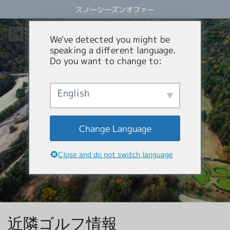
ス
スノーシーズンオファー
キ
ッ
プ
We've detected you might be
す
speaking a different language.
る
Do you want to change to:
宿泊
レストラン
English
スノーシーズン
アクティビティ
ホテル
Change Language
貸別荘
オファー
スノーシーズン
Close and do not switch language
アパートメントホテル
コンシェルジュサービス
パラグライダー
岩岳スウィング
HHGについて
ショッピング
HHGについて
近隣ゴルフ情報
SNOW SEASON