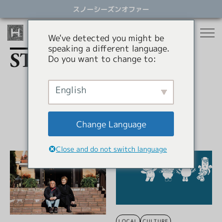
ス
スノーシーズンオファー
キ
ッ
プ
We've detected you might be
す
speaking a different language.
る
STORIES
Do you want to change to:
宿泊
レストラン
English
スノーシーズン
アクティビティ
ホテル
Change Language
貸別荘
オファー
スノーシーズン
Close and do not switch language
アパートメントホテル
コンシェルジュサービス
パラグライダー
岩岳スウィング
HHGについて
ショッピング
HHGについて
SNOW SEASON
LOCAL
CULTURE