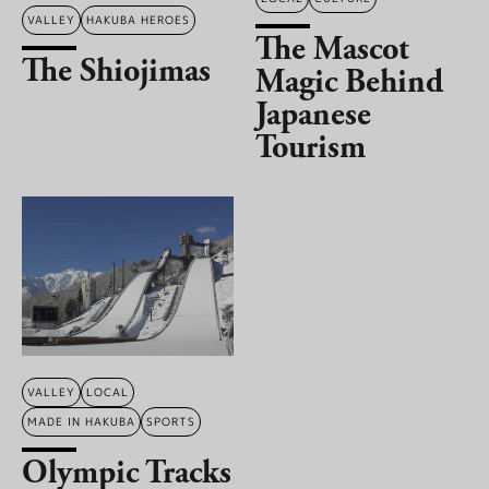
クロスカントリースキー
採用情報
VALLEY
HAKUBA HEROES
温泉
The Mascot
最新情報
日本語
The Shiojimas
贅沢なお食事体験 5選
その他
Magic Behind
もっと見る
Japanese
BOOK NOW
Tourism
ウィンターシーズン
白馬を楽しむ
グリーンシーズン
アクティビティ
アクティビティ
VALLEY
LOCAL
MADE IN HAKUBA
SPORTS
Olympic Tracks