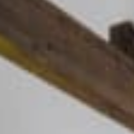
クロスカントリースキー
採用情報
温泉
最新情報
日本語
贅沢なお食事体験 5選
その他
もっと見る
BOOK NOW
ウィンターシーズン
白馬を楽しむ
グリーンシーズン
アクティビティ
アクティビティ