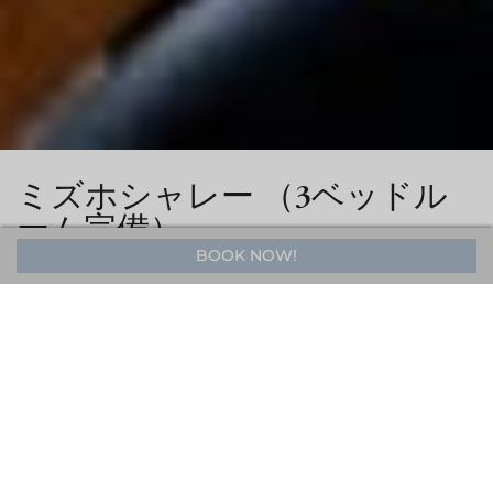
ミズホシャレー （3ベッドル
ーム完備）
BOOK NOW!
好立地でアットホームな雰囲気の貸別荘
ミズホシャレー周辺は、レストラン、バー、カフェ、ショップが
数多く、全てが徒歩圏内です。白馬で人気の２つのエリア、エコ
ーランドと八方のほぼ中間に位置している便利な立地です。オリ
ンピックの舞台となった八方尾根スキー場までも数分の距離。便
利な送迎サービスもご利用いただけます。
VIRTUAL TOUR