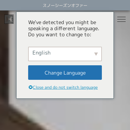
ス
スノーシーズンオファー
キ
ッ
プ
We've detected you might be
す
speaking a different language.
る
Do you want to change to:
宿泊
レストラン
English
スノーシーズン
アクティビティ
ホテル
Change Language
貸別荘
オファー
スノーシーズン
Close and do not switch language
アパートメントホテル
コンシェルジュサービス
パラグライダー
岩岳スウィング
HHGについて
ショッピング
HHGについて
SNOW SEASON