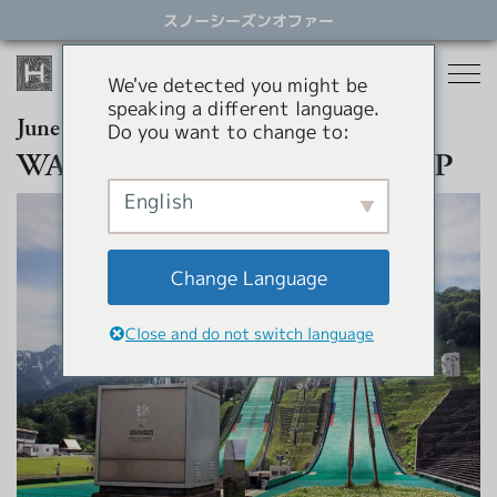
ス
スノーシーズンオファー
キ
ッ
プ
We've detected you might be
す
speaking a different language.
る
June 6th, 2026
Do you want to change to:
宿泊
WATABE AKITO’s LAST JUMP
レストラン
English
スノーシーズン
アクティビティ
ホテル
Change Language
貸別荘
オファー
スノーシーズン
Close and do not switch language
アパートメントホテル
コンシェルジュサービス
パラグライダー
岩岳スウィング
HHGについて
ショッピング
HHGについて
SNOW SEASON