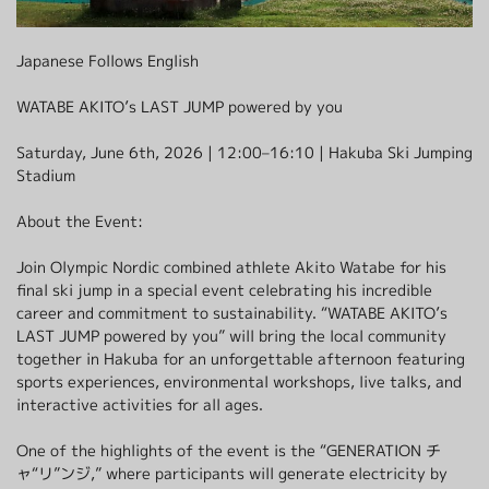
クロスカントリースキー
採用情報
温泉
最新情報
Japanese Follows English
日本語
贅沢なお食事体験 5選
その他
もっと見る
WATABE AKITO’s LAST JUMP powered by you
BOOK NOW
Saturday, June 6th, 2026 | 12:00–16:10 | Hakuba Ski Jumping
Stadium
About the Event:
Join Olympic Nordic combined athlete Akito Watabe for his
ウィンターシーズン
白馬を楽しむ
グリーンシーズン
final ski jump in a special event celebrating his incredible
アクティビティ
career and commitment to sustainability. “WATABE AKITO’s
アクティビティ
LAST JUMP powered by you” will bring the local community
together in Hakuba for an unforgettable afternoon featuring
sports experiences, environmental workshops, live talks, and
interactive activities for all ages.
One of the highlights of the event is the “GENERATION チ
ャ“リ”ンジ,” where participants will generate electricity by