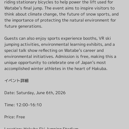
riding stationary bicycles to help power the lift used for
Watabe’s final jump. The event aims to inspire visitors to
グリーンシーズン
ウィンターシーズン
think about climate change, the future of snow sports, and
イベント
イベント
the importance of protecting the natural environment for
future generations.
Guests can also enjoy sports experience booths, VR ski
jumping activities, environmental learning exhibits, and a
special talk show reflecting on Watabe’s career and
environmental initiatives. Admission is free, making this a
unique opportunity to celebrate one of Japan’s most
accomplished winter athletes in the heart of Hakuba.
イベント詳細
Date: Saturday, June 6th, 2026
Time: 12:00–16:10
Price: Free
Location: Hakuba Ski Jumping Stadium