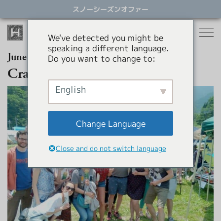
ス
スノーシーズンオファー
キ
ッ
プ
We've detected you might be
す
speaking a different language.
る
June 6th, 2026
Do you want to change to:
宿泊
Craft Beer Marche in Hakuba
レストラン
English
スノーシーズン
アクティビティ
ホテル
Change Language
貸別荘
オファー
スノーシーズン
Close and do not switch language
アパートメントホテル
コンシェルジュサービス
パラグライダー
岩岳スウィング
HHGについて
ショッピング
HHGについて
SNOW SEASON