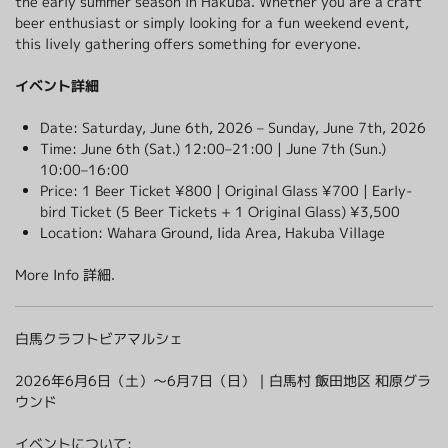
the early summer season in Hakuba. Whether you are a craft
beer enthusiast or simply looking for a fun weekend event,
グリーンシーズン
ウィンターシーズン
this lively gathering offers something for everyone.
イベント
イベント
イベント詳細
Date: Saturday, June 6th, 2026 – Sunday, June 7th, 2026
Time: June 6th (Sat.) 12:00–21:00 | June 7th (Sun.)
10:00–16:00
Price: 1 Beer Ticket ¥800 | Original Glass ¥700 | Early-
bird Ticket (5 Beer Tickets + 1 Original Glass) ¥3,500
Location: Wahara Ground, Iida Area, Hakuba Village
More Info
詳細
.
白馬クラフトビアマルシェ
2026年6月6日（土）〜6月7日（日）｜白馬村 飯田地区 和原グラ
ウンド
イベントについて: