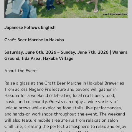
クロスカントリースキー
採用情報
温泉
最新情報
日本語
贅沢なお食事体験 5選
その他
もっと見る
Japanese Follows English
BOOK NOW
Craft Beer Marche in Hakuba
Saturday, June 6th, 2026 – Sunday, June 7th, 2026 | Wahara
Ground, Iida Area, Hakuba Village
About the Event:
ウィンターシーズン
白馬を楽しむ
グリーンシーズン
アクティビティ
Raise a glass at the Craft Beer Marche in Hakuba! Breweries
アクティビティ
from across Nagano Prefecture and beyond will gather in
Hakuba for a weekend celebrating local craft beer, food,
music, and community. Guests can enjoy a wide variety of
unique brews while exploring food stalls, live performances,
and hands-on workshops throughout the event. The weekend
will also feature mobile treatments from relaxation salon
Chill Life, creating the perfect atmosphere to relax and enjoy