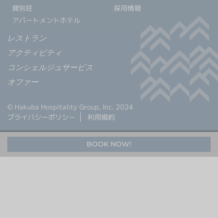
クロスカントリースキー
採用情報
貸別荘
採用情報
温泉
アパートメントホテル
最新情報
日本語
贅沢なお食事体験 5選
その他
もっと見る
レストラン
アクティビティ
BOOK NOW
コンシェルジュサービス
オファー
© Hakuba Hospitality Group, Inc. 2024
プライバシーポリシー
利用規約
ウィンターシーズン
白馬を楽しむ
グリーンシーズン
アクティビティ
アクティビティ
BOOK NOW!