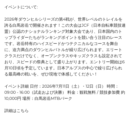
イベントについて:
2026年ダウンヒルシリーズの第4戦が、世界レベルのトレイルを
誇る白馬岩岳で開催されます！この大会はJCF（日本自転車競技連
盟）公認のナショナルランキング対象大会であり、日本国内のト
ップライダーたちがランキングポイントを競い合う注目のレース
です。岩岳特有のハイスピードかつテクニカルなコースを舞台
に、迫力満点のダウンヒルバトルが繰り広げられます。エリート
クラスだけでなく、オープンクラスやキッズクラスも設定されて
おり、スピードの祭典として盛り上がります。エントリー開始は6
月10日頃を予定しています。日本アルプスの中心で繰り広げられ
る最高峰の戦いを、ぜひ現地で体感してください！
イベント詳細 日付：2026年7月11日（土）・12日（日） 時間：
09:00 - 16:00（試走および決勝） 料金：観戦無料 / 競技参加費 約
10,000円 場所：白馬岩岳MTBパーク
詳細はこちら