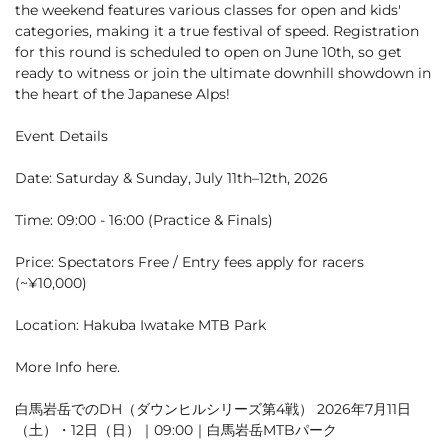
the weekend features various classes for open and kids'
categories, making it a true festival of speed. Registration
Green Season
Snow Season
for this round is scheduled to open on June 10th, so get
Events
Events
ready to witness or join the ultimate downhill showdown in
the heart of the Japanese Alps!
Event Details
Date: Saturday & Sunday, July 11th–12th, 2026
Time: 09:00 - 16:00 (Practice & Finals)
Price: Spectators Free / Entry fees apply for racers
(~¥10,000)
Location: Hakuba Iwatake MTB Park
More Info
here
.
白馬岩岳でのDH（ダウンヒルシリーズ第4戦） 2026年7月11日
（土）・12日（日）｜09:00｜白馬岩岳MTBパーク