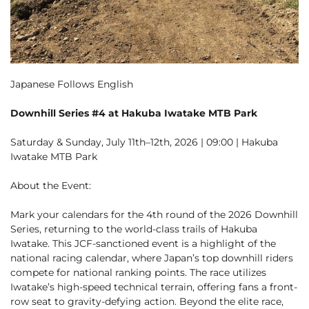
Cross Country Skiing
Careers
Onsen
News
English
5 Luxury Dining
5 Days for Non-Skiers
See More
Experiences
Japanese Follows English
BOOK NOW
Downhill Series #4 at Hakuba Iwatake MTB Park
Saturday & Sunday, July 11th–12th, 2026 | 09:00 | Hakuba
Iwatake MTB Park
Snow Season
Green Season
About the Event:
Experiences
Hakuba in Luxury
Experiences
Mark your calendars for the 4th round of the 2026 Downhill
Series, returning to the world-class trails of Hakuba
Iwatake. This JCF-sanctioned event is a highlight of the
national racing calendar, where Japan’s top downhill riders
compete for national ranking points. The race utilizes
Iwatake’s high-speed technical terrain, offering fans a front-
row seat to gravity-defying action. Beyond the elite race,