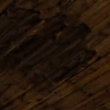
ラフティング
採用情報
パラグライダー
夏のアクティビティ
最新情報
日本語
もっと見る
愛犬と白馬を楽しむ
BOOK NOW
ウィンターシーズン
グリーンシーズン
お子様と過ごす３日間
アクティビティ
アクティビティ