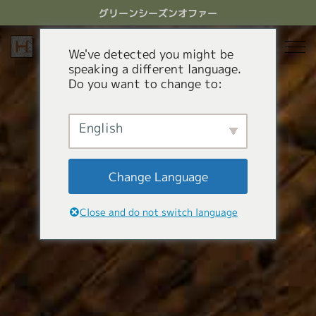
ス
グリーンシーズンオファー
キ
ッ
プ
We've detected you might be
す
speaking a different language.
る
Do you want to change to:
宿泊
レストラン
English
グリーンシーズン
アクティビティ
ホテル
Change Language
貸別荘
オファー
Green Season Experiences
Close and do not switch language
アパートメントホテル
コンシェルジュサービス
マウンテンカート
キャニオニング
HHGについて
白馬ミニトレインパーク
HHGについて
GREEN SEASON