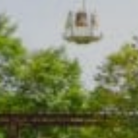
ラフティング
採用情報
パラグライダー
夏のアクティビティ
最新情報
日本語
もっと見る
愛犬と白馬を楽しむ
BOOK NOW
ウィンターシーズン
グリーンシーズン
お子様と過ごす３日間
アクティビティ
アクティビティ