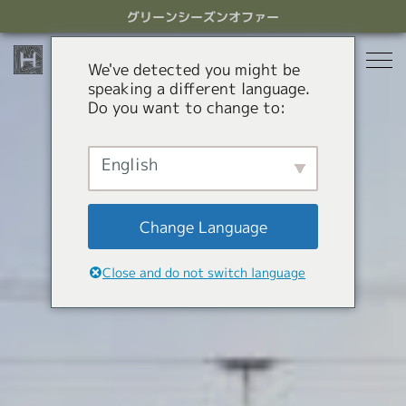
ス
グリーンシーズンオファー
キ
ッ
プ
We've detected you might be
す
speaking a different language.
る
Do you want to change to:
宿泊
レストラン
English
グリーンシーズン
アクティビティ
ホテル
Change Language
貸別荘
オファー
Green Season Experiences
Close and do not switch language
アパートメントホテル
コンシェルジュサービス
マウンテンカート
キャニオニング
HHGについて
白馬ミニトレインパーク
HHGについて
GREEN SEASON