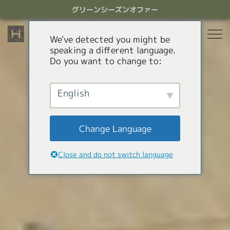
ス
グリーンシーズンオファー
キ
ッ
プ
We've detected you might be
す
speaking a different language.
る
Do you want to change to:
宿泊
レストラン
English
グリーンシーズン
アクティビティ
ホテル
Change Language
貸別荘
オファー
Green Season Experiences
Close and do not switch language
アパートメントホテル
コンシェルジュサービス
マウンテンカート
キャニオニング
HHGについて
白馬ミニトレインパーク
HHGについて
GREEN SEASON