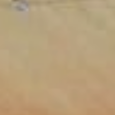
ラフティング
採用情報
パラグライダー
夏のアクティビティ
最新情報
日本語
もっと見る
愛犬と白馬を楽しむ
BOOK NOW
ウィンターシーズン
グリーンシーズン
お子様と過ごす３日間
アクティビティ
アクティビティ