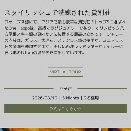
ラフティング
採用情報
パラグライダー
スタイリッシュで洗練された貸別荘
夏のアクティビティ
最新情報
日本語
フォーブス誌にて、アジアで最も豪華な貸別荘のトップ5に選ばれ
もっと見る
愛犬と白馬を楽しむ
たOne Happoは、高級でラグジュアリーであり、オリンピック八
方尾根スキー場の真向かいに位置する最高の立地です。シャレー
BOOK NOW
の内装は、ガラス、大理石、ステンレス鋼の使用が、ミニマリス
トの楽園を連想させます。美しい西洋レッドシダーがシャレーに
居心地の良い山の温かさを演出しています。
ウィンターシーズン
VIRTUAL TOUR
グリーンシーズン
お子様と過ごす３日間
アクティビティ
アクティビティ
ご予約
2026/08/10
|
5 Nights
|
2名様用
予約はこちらから