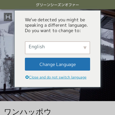
ス
グリーンシーズンオファー
キ
ッ
プ
We've detected you might be
す
speaking a different language.
る
Do you want to change to:
宿泊
レストラン
English
グリーンシーズン
アクティビティ
ホテル
Change Language
貸別荘
オファー
Green Season Experiences
Close and do not switch language
アパートメントホテル
コンシェルジュサービス
マウンテンカート
キャニオニング
HHGについて
白馬ミニトレインパーク
HHGについて
ワンハッポウ
GREEN SEASON