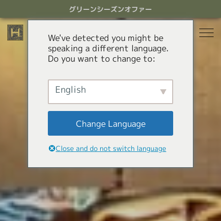
ス
グリーンシーズンオファー
キ
ッ
プ
We've detected you might be
す
speaking a different language.
る
Do you want to change to:
宿泊
レストラン
English
グリーンシーズン
アクティビティ
ホテル
Change Language
貸別荘
オファー
Green Season Experiences
Close and do not switch language
アパートメントホテル
コンシェルジュサービス
マウンテンカート
キャニオニング
HHGについて
白馬ミニトレインパーク
HHGについて
GREEN SEASON