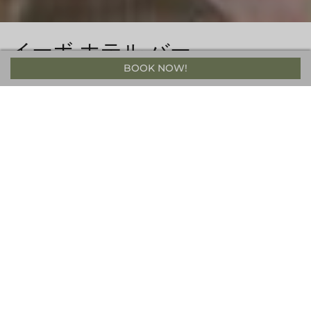
イーボ ホテル バー
BOOK NOW!
八方の中心に位置するevo Hotel Hakuba内にあるevoバーは、フ
ァンキーでスタイリッシュ、かつ洗練されたデザインで、コミュ
ニティを尊重した造りとなっています。 考え抜かれたその空間
で、ゲストはコーヒー、音楽、アートを楽しみながら、忘れられ
ない思い出を作る事ができるでしょう。 営業は朝7時から。バリ
スタが淹れたコーヒーや美味しい軽食をお楽しみいただけます。
夜になるとバーは、音楽と美味しいお酒で活気づきます。こだわ
りの餃子メニューをお見逃しなく。
毎日営業のThe evo Hotel Barでは、餃子スペシャルを提供してい
ます。バラエティ溢れる餃子ソースも必見です。
電話: 050-4560-4816
カフェ/デリ: 7:00 - 16:00
バー/軽食: 16:00 - 22:00 (ラストオーダー21:30)