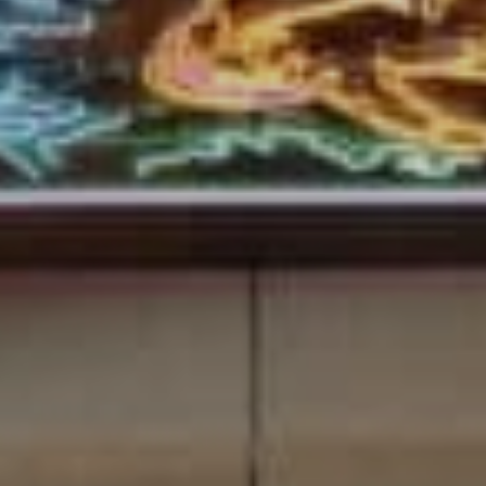
ラフティング
採用情報
パラグライダー
夏のアクティビティ
最新情報
日本語
もっと見る
愛犬と白馬を楽しむ
BOOK NOW
ウィンターシーズン
グリーンシーズン
お子様と過ごす３日間
アクティビティ
アクティビティ