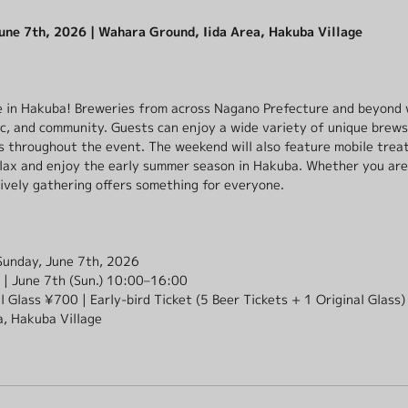
une 7th, 2026 | Wahara Ground, Iida Area, Hakuba Village
e in Hakuba! Breweries from across Nagano Prefecture and beyond 
ic, and community. Guests can enjoy a wide variety of unique brews 
throughout the event. The weekend will also feature mobile treatm
lax and enjoy the early summer season in Hakuba. Whether you are 
lively gathering offers something for everyone.
Sunday, June 7th, 2026
 | June 7th (Sun.) 10:00–16:00
l Glass ¥700 | Early-bird Ticket (5 Beer Tickets + 1 Original Glass
a, Hakuba Village