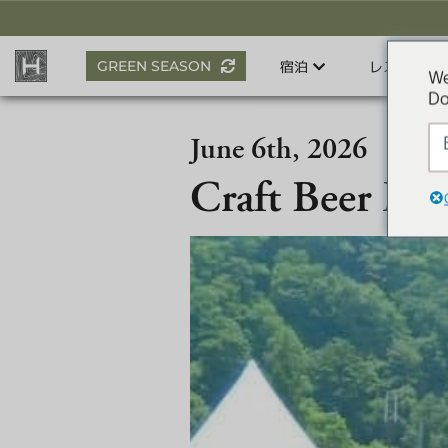
ス
キ
ッ
GREEN SEASON
宿泊
レストラン
プ
We
す
Do
る
June 6th, 2026
Craft Beer Ma