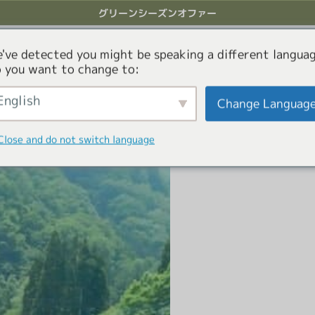
グリーンシーズンオファー
アクティビティ
オファー
コンシェルジュサービス
've detected you might be speaking a different languag
 you want to change to:
English
Change Languag
rche in Hakuba
Close and do not switch language