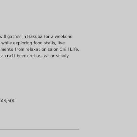
will gather in Hakuba for a weekend
while exploring food stalls, live
ents from relaxation salon Chill Life,
a craft beer enthusiast or simply
) ¥3,500