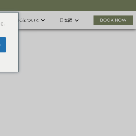
HHGについて
BOOK NOW
日本語
e.
e