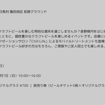
｜白馬村 飯田地区 和原グラウンド
 Hakuba」で、クラフトビールを楽しむ特別な週末を過ごしませんか？長野県内
とともに、個性豊かなクラフトビールを楽しめるイベントです。会場に
ーションサロン「Chill Life」によるモバイルトリートメントも
クラフトビール好きの方はもちろん、ご家族やご友人同士でも楽しめる
日）
月7日（日）10:00〜16:00
リジナルグラス ¥700 ｜ 前売り券（ビールチケット5枚＋オリジナルグラス