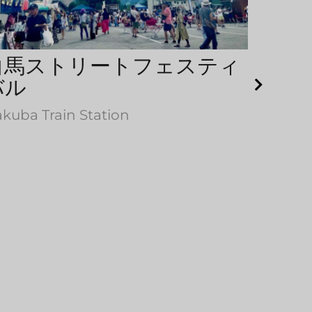
白馬ストリートフェスティ
バル
kuba Train Station
Hakuba
Usagidai