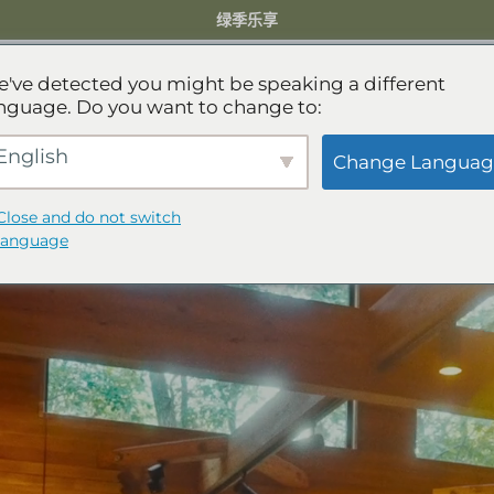
绿季乐享
餐厅
活动体验
服务项目
礼宾服务
've detected you might be speaking a different
nguage. Do you want to change to:
English
Change Languag
Close and do not switch
language