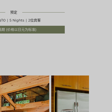
预定
/10
|
5 Nights
|
2位宾客
期 (价格以日元为标准)