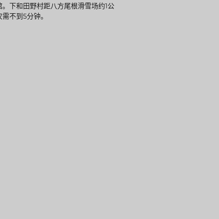
馆。下和田野村距八方尾根滑雪场约1公
仅需不到5分钟。