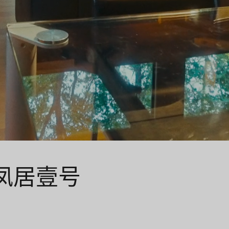
ne 凤居壹号