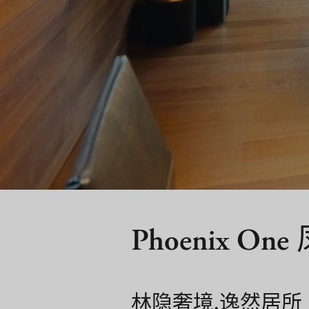
Phoenix O
林隐奢境.逸然居所