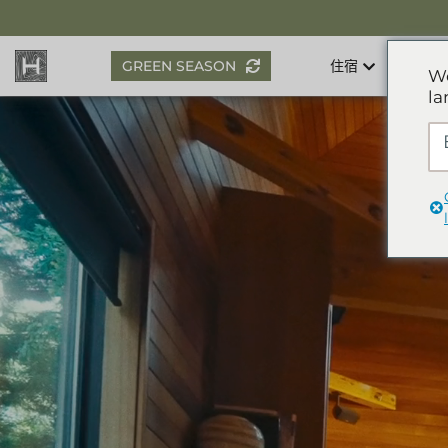
Skip
to
content
GREEN SEASON
住宿
We
la