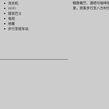
精致餐厅、酒吧与咖啡
洗衣机
里，宾客步行至八方村
WiFi
接驳巴士
电视
地暖
步行至缆车站