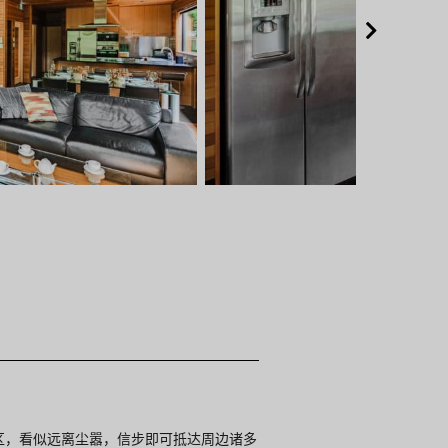
区，看似远离尘嚣，信步即可抵达周边诸多