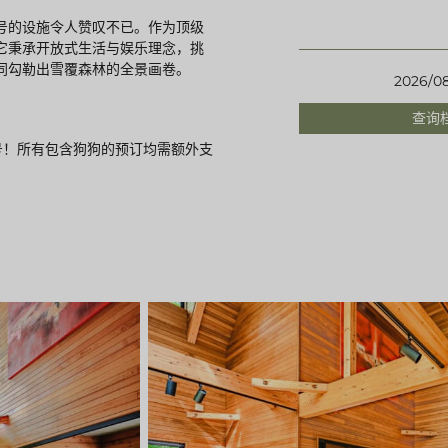
号的设施令人赞叹不已。作为顶级
它秉承开放式生活与娱乐理念，挑
同勾勒出雪覆森林的全景画卷。
2026/08
查询档
居壹号！所有包含狗狗的预订均需额外支